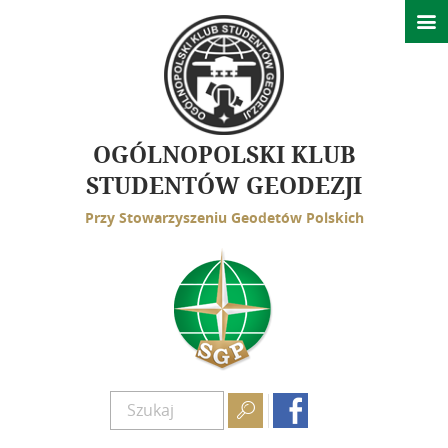

Wydarzenia
Ważne informacje
Konferencje
Spotkania
OGÓLNOPOLSKI KLUB
GeoAzymuty
STUDENTÓW GEODEZJI
Przy Stowarzyszeniu Geodetów Polskich
Działalność
Struktura
Rys historyczny
Kontakt

