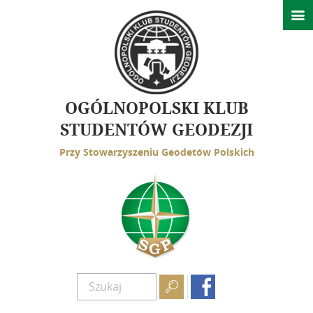

Wydarzenia
Ważne informacje
Konferencje
Spotkania
OGÓLNOPOLSKI KLUB
GeoAzymuty
STUDENTÓW GEODEZJI
Przy Stowarzyszeniu Geodetów Polskich
Działalność
Struktura
Rys historyczny
Kontakt

