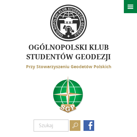

Wydarzenia
Ważne informacje
Konferencje
Spotkania
OGÓLNOPOLSKI KLUB
GeoAzymuty
STUDENTÓW GEODEZJI
Przy Stowarzyszeniu Geodetów Polskich
Działalność
Struktura
Rys historyczny
Kontakt

